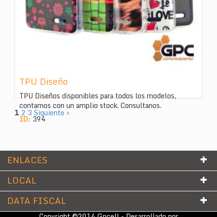
TPU Diseño
TPU Diseños disponibles para todos los modelos,
contamos con un amplio stock. Consultanos.
1
2
3
Siguiente >
ID:
394
ENLACES
LOCAL
DATA FISCAL
Copyright ©2014 Gpcell - Desarrollado por