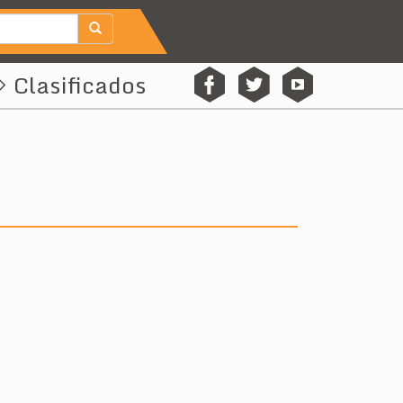
Clasificados
f
t
y